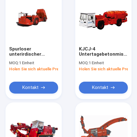
Spurloser
KJCJ-4
unterirdischer
Untertagebetonmischer
Bergbaudump Truck
mit hydraulischem
MOQ:
1 Einheit
MOQ:
1 Einheit
für Erz effizient
System
Holen Sie sich aktuelle Preis
Holen Sie sich aktuelle Preis
langlebig und sicher
Kontakt
Kontakt
Startseite
Produkte
Über uns