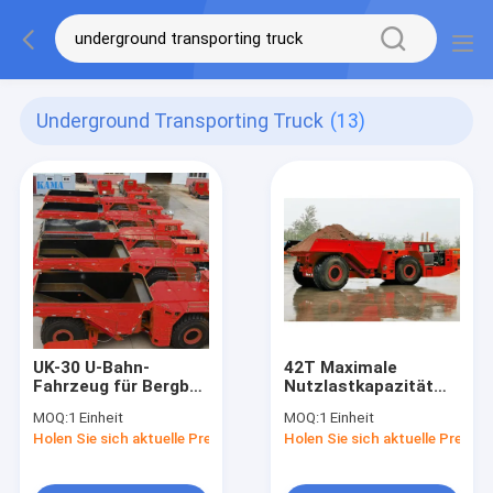
Underground Transporting Truck
(13)
UK-30 U-Bahn-
42T Maximale
Fahrzeug für Bergbau
Nutzlastkapazität
und Tunnelbau
Untertage-Minen-
MOQ:
1 Einheit
MOQ:
1 Einheit
Lkw-Rad-Typ-
Holen Sie sich aktuelle Preis
Holen Sie sich aktuelle Preis
Minentransportfahrzeug