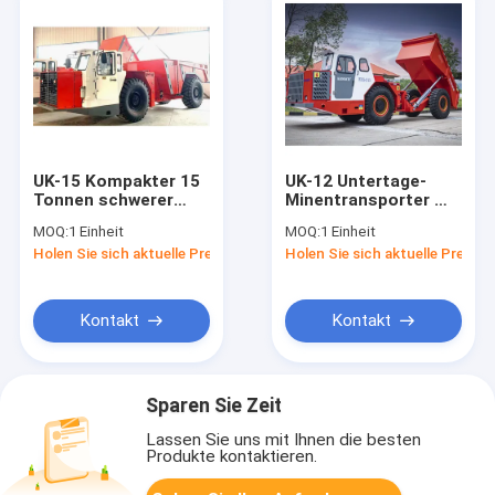
UK-15 Kompakter 15
UK-12 Untertage-
Tonnen schwerer
Minentransporter mit
unterirdischer
12 Tonnen
MOQ:
1 Einheit
MOQ:
1 Einheit
Minenwagen für
Ladekapazität
Holen Sie sich aktuelle Preis
Holen Sie sich aktuelle Preis
Schmalen Tunnelbau
Kontakt
Kontakt
Sparen Sie Zeit
Lassen Sie uns mit Ihnen die besten
Produkte kontaktieren.