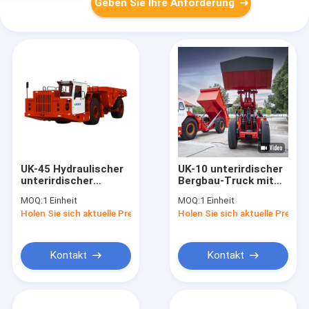
Geben Sie Ihre Anforderung
UK-45 Hydraulischer
UK-10 unterirdischer
unterirdischer
Bergbau-Truck mit
Bergwerkswagen
einer Ladekapazität
MOQ:
1 Einheit
MOQ:
1 Einheit
Zentrale Gelenk 45
von 10 t
Holen Sie sich aktuelle Preis
Holen Sie sich aktuelle Preis
Tonnen
Ladekapazität
Kontakt
Kontakt