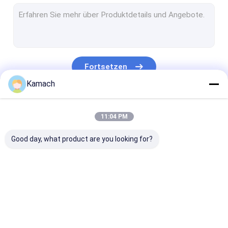
Unterirdische Bohranlage
Steinschraubwerk
Produktionsbohranlage
Fortsetzen
Erhöhungsbohrenausrüstung
Kamach
Unterirdischer Radlader
Unsere Kategorien
11:04 PM
Tiefbaugrube-LKW
Good day, what product are you looking for?
Crawler-Mucking-Loader
Straßenkopfmaschine
Tunnelhilfsfahrzeug
Rotations-
Oberflächenbohrgerät
Unterirdische
Teile aus Stahl
Blastlochbohranlage
Bohranlage