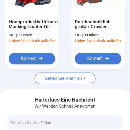
Fabrik Tour
Qualitätskontrolle
Hochproduktivitätscrawler
Durchschnittlich
Mucking Loader für
großer Crawler
Kontakt
jedes Gelände und
Mucking Loader
MOQ:
1 Einheit
MOQ:
1 Einheit
Ausgraben LWL-60
LWLX-150L
Holen Sie sich aktuelle Preis
Holen Sie sich aktuelle Preis
Nachrichten
Alle Fälle
Kontakt
Kontakt
Blog
Sehen Sie mehr an
Referenzen
Hinterlass Eine Nachricht
Wir Werden Schnell Antworten
Rotations-Blastlochbohranlage
Oberflächenbohrgerät