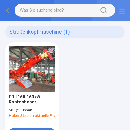
Straßenkopfmaschine
(1)
EBH160 160kW
Kantenheber-
Straßenkopf
MOQ:
1 Einheit
Maschinenpilotensteuerung
Holen Sie sich aktuelle Preis
Modulardesign