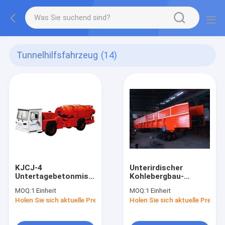
Tunnelhilfsfahrzeug
(14)
KJCJ-4
Unterirdischer
Untertagebetonmischer
Kohlebergbau-
mit hydraulischem
Shuttlewagen /
MOQ:
1 Einheit
MOQ:
1 Einheit
System
Bergbauerzwagen für
Holen Sie sich aktuelle Preis
Holen Sie sich aktuelle Preis
Metallurgie-
Eisenbahn-Tunnel