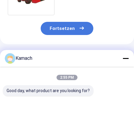
Fortsetzen
Empfohlene Produkte
Kamach
2:55 PM
Good day, what product are you looking for?
Leistungsstarker
WJ-4
Kompaktes
unterirdischer
Untergrundkompakter
unterirdisches
Radlader WJ-3 für
Radlader Leichtlast-
Bergbau-Rad-
den
Dump-Maschine
Ladegerät LHD
Schwerlastbergbau
Ladenabfuhr-
Bestpreis
Bestpreis
Bestprei