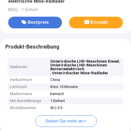
elektrische Mine-Radlader
MOQ：1 Einheit
Bestpreis
Kontakt
Produkt-Beschreibung
,
Unterirdische LHD-Maschinen Diesel
Unterirdische LHD-Maschinen
Markieren
Batterieelektrisch
,
Unterirdischer Mine-Radlader
Herkunftsort
China
Lieferzeit
8 bis 10 Monate
Markenname
kamach
Min Bestellmenge
1 Einheit
Modellnummer
WJ-3.5
Sehen Sie mehr an