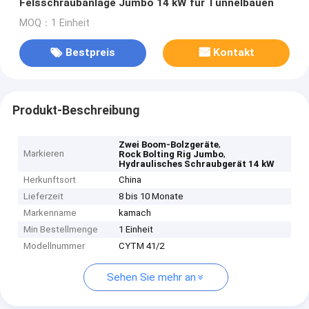
Felsschraubanlage Jumbo 14 kW für Tunnelbauen
MOQ：1 Einheit
Bestpreis
Kontakt
Produkt-Beschreibung
,
Zwei Boom-Bolzgeräte
Markieren
,
Rock Bolting Rig Jumbo
Hydraulisches Schraubgerät 14 kW
Herkunftsort
China
Lieferzeit
8 bis 10 Monate
Markenname
kamach
Min Bestellmenge
1 Einheit
Modellnummer
CYTM 41/2
Sehen Sie mehr an