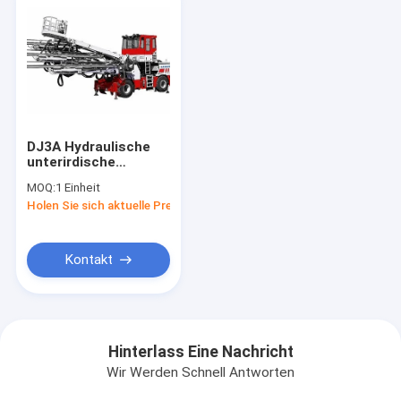
DJ3A Hydraulische
unterirdische
Bohrmaschine 3
MOQ:
1 Einheit
Boom Jumbo
Holen Sie sich aktuelle Preis
Bohrmaschine
Kontakt
Hinterlass Eine Nachricht
Wir Werden Schnell Antworten