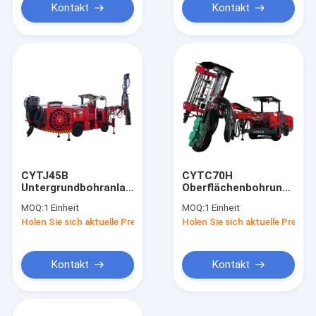
Kontakt
Kontakt
CYTJ45B
CYTC70H
Untergrundbohranlage
Oberflächenbohrung
18 kW
+ JUMBO-Bohrungen
MOQ:
1 Einheit
MOQ:
1 Einheit
Oberflächenbohrung
mit mittlerer Tiefe
Holen Sie sich aktuelle Preis
Holen Sie sich aktuelle Preis
Jumbo 1050Nm
(hydraulisch)
Drehmoment
Kontakt
Kontakt