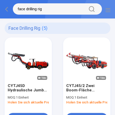
Face Drilling Rig
(5)
CYTJ45D
CYTJ45/2 Zwei
Hydraulische Jumbo
Boom-Fläche
Face Bohrmaschine
Bohrgerät
MOQ:
1 Einheit
MOQ:
1 Einheit
für den Bau von
Hydraulische Jumbo
Holen Sie sich aktuelle Preis
Holen Sie sich aktuelle Preis
Tunneln
Bohrgerät